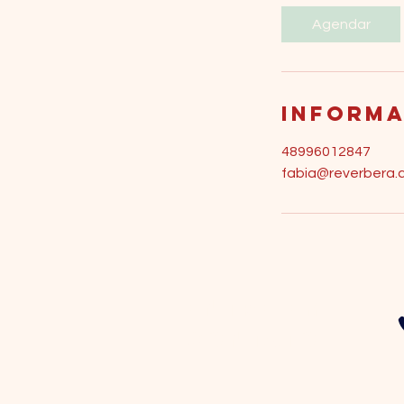
Agendar
Informa
48996012847
fabia@reverbera.
ENTRE EM
CONTATO