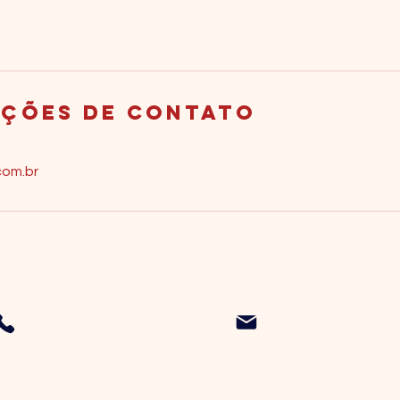
ções de contato
com.br
+55 48 99601.2847
fabia@reverbera.