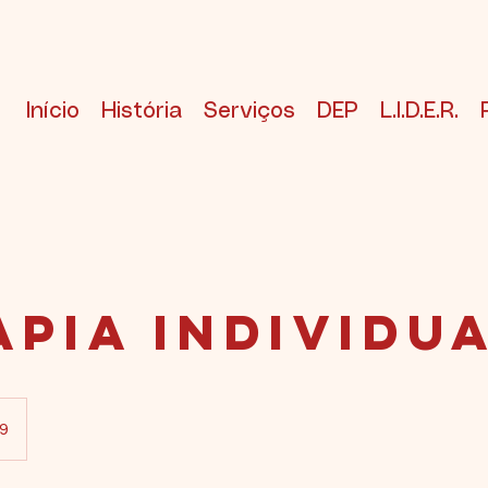
Início
História
Serviços
DEP
L.I.D.E.R.
apia individu
9